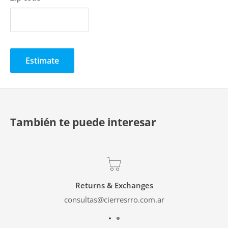
- Negro
- Gran variedad de colores
Industria Nacional
Estimate
También te puede interesar
Returns & Exchanges
consultas@cierresrro.com.ar