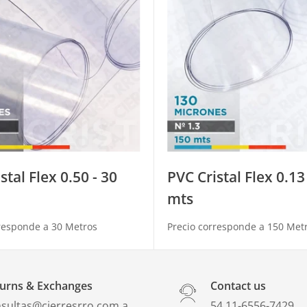
stal Flex 0.50 - 30
PVC Cristal Flex 0.13
mts
responde a 30 Metros
Precio corresponde a 150 Met
urns & Exchanges
Contact us
sultas@cierresrro.com.a
​54 11-6556-7429