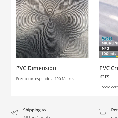
PVC Dimensión
PVC Cri
mts
Precio corresponde a 100 Metros
Precio cor
Shipping to
Ret
All the Country
con