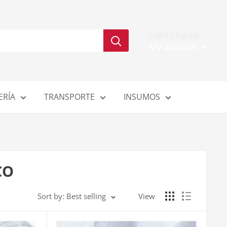
Login / Signup
My account
ERÍA
TRANSPORTE
INSUMOS
CO
Sort by: Best selling
View