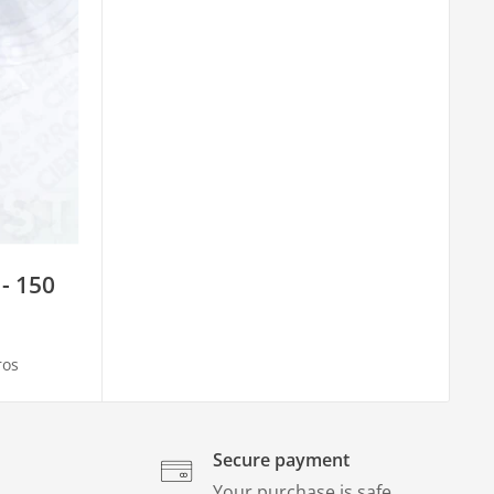
 - 150
ros
Secure payment
Your purchase is safe