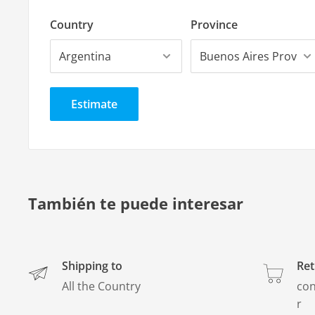
Country
Province
Tamaño del rollo:
- Vienen de rollos de 50 metros
Colores:
Estimate
- Negro
- Gran variedad de colores
Industria Nacional
También te puede interesar
Shipping to
Ret
All the Country
con
r