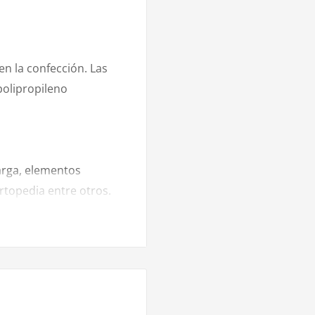
en la confección. Las
polipropileno
arga, elementos
topedia entre otros.