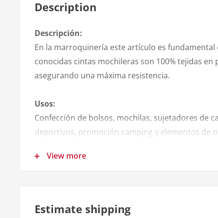
Description
Descripción:
En la marroquinería este artículo es fundamental 
conocidas cintas mochileras son 100% tejidas en 
asegurando una máxima resistencia.
Usos:
Confección de bolsos, mochilas, sujetadores de c
deportivos, promoción camping y elementos de or
View more
Ancho de la cinta:
- 30 mm
Calidad:
Estimate shipping
- Liviana