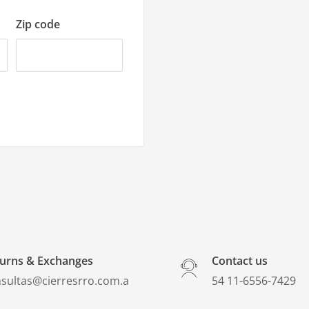
Zip code
urns & Exchanges
Contact us
sultas@cierresrro.com.a
​54 11-6556-7429