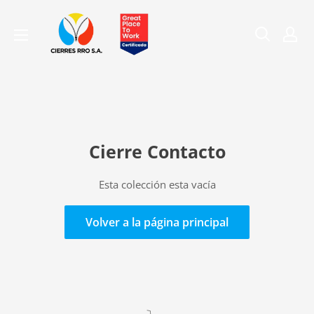
Ir
Compañía
directamente
de
al
Cierres
contenido
RRO
S.A.
Cierre Contacto
Esta colección esta vacía
Volver a la página principal