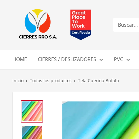
Ir
Compañía
directamente
de
al
Cierres
contenido
RRO
S.A.
HOME
CIERRES / DESLIZADORES
PVC
Inicio
Todos los productos
Tela Cuerina Bufalo