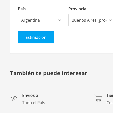
Tamaño del rollo:
País
Provincia
- 50 mts
Marca:
- Cipatex
Estimación
Colores:
- Gran variedad de colores.
También te puede interesar
Envios a
Tie
Todo el País
Co