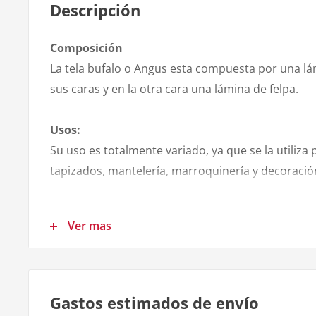
Descripción
Composición
La tela bufalo o Angus esta compuesta por una l
sus caras y en la otra cara una lámina de felpa.
Usos:
Su uso es totalmente variado, ya que se la utiliza 
tapizados, mantelería, marroquinería y decoració
Ancho de la tela:
Ver mas
- 1.40 mts
Espesor:
- 0.38 mm
Gastos estimados de envío