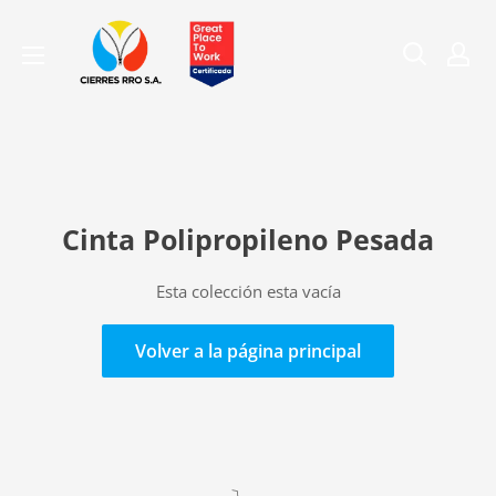
Ir
Compañía
directamente
de
al
Cierres
contenido
RRO
S.A.
Cinta Polipropileno Pesada
Esta colección esta vacía
Volver a la página principal