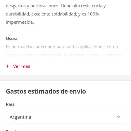
desgarros y perforaciones. Tiene alta resistencia y
durabilidad, excelente soldabilidad, y es 100%
impermeable.
Usos:
Es un material adecuado para varias aplicaciones, como
capota marítima, protección de embarcaciones, cubiertas
de motocicleta, cubierta de maquinaria en general, funda
Ver mas
de asientos, bolsas de boxeo, entre otros.
DESCRIPCIÓN TÉCNICA
Gastos estimados de envío
Material
: PVC + Tejido de poliéster
Grosor
: 0.70 mm (±5%)
País
Gramaje
: 680 g/m²
Ancho
: 1,70 mts / 1,75 mts
Largo del rollo
: 35 mts